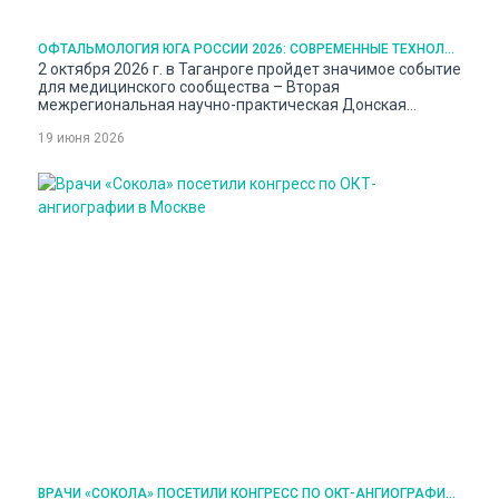
ОФТАЛЬМОЛОГИЯ ЮГА РОССИИ 2026: СОВРЕМЕННЫЕ ТЕХНОЛОГИИ И КЛИНИЧЕСКИЙ ОПЫТ НА ДОК-2
2 октября 2026 г. в Таганроге пройдет значимое событие
для медицинского сообщества – Вторая
межрегиональная научно-практическая Донская
офтальмологическая конференция. Ожидается, что в
19 июня 2026
мероприятии очно примут участие около 500
профильных специалистов со всей страны, включая
врачей из Центрального, Северо-Западного,
Приволжского, Южного, Северо-Кавказского
федеральных округов, а также недавно
присоединенных регионов. Организаторами
мероприятия выступают Министерство
здравоохранения Ростовской области совместно с
офтальмологическим центром «Сокол», РБУ РО
«Ростовская областная клиническая больница» и
Ростовским региональным отделением Общества
офтальмологов России.
ВРАЧИ «СОКОЛА» ПОСЕТИЛИ КОНГРЕСС ПО ОКТ-АНГИОГРАФИИ В МОСКВЕ