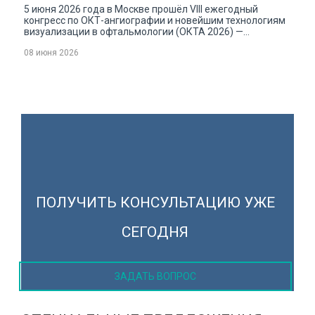
5 июня 2026 года в Москве прошёл VIII ежегодный
конгресс по ОКТ-ангиографии и новейшим технологиям
визуализации в офтальмологии (ОКТА 2026) —
ключевое событие для специалистов в области
08 июня 2026
диагностики и лечения заболеваний глаза. В нём
приняли участие офтальмологи клиники «Сокол»:
заместитель главного врача Инна Борисовна Логвинова
и офтальмохирург Виталий Евгеньевич Хатюшин.
ПОЛУЧИТЬ КОНСУЛЬТАЦИЮ УЖЕ
СЕГОДНЯ
ЗАДАТЬ ВОПРОС