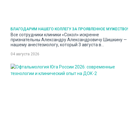
БЛАГОДАРИМ НАШЕГО КОЛЛЕГУ ЗА ПРОЯВЛЕННОЕ МУЖЕСТВО!
Все сотрудники клиники «Сокол» искренне
признательны Александру Александровичу Шишкину —
нашему анестезиологу, который 3 августа в
Архипо‑Осиповке оказался в эпицентре беды и,
04 августа 2026
несмотря на угрозу, действовал смело и решительно.