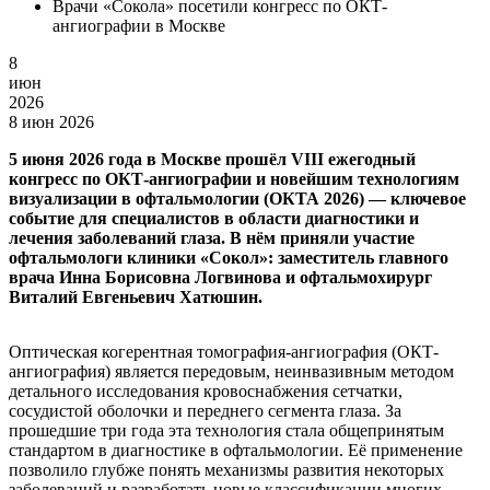
Врачи «Сокола» посетили конгресс по ОКТ-
ангиографии в Москве
8
июн
2026
8 июн 2026
5 июня 2026 года в Москве прошёл VIII ежегодный
конгресс по ОКТ-ангиографии и новейшим технологиям
визуализации в офтальмологии (ОКТА 2026) — ключевое
событие для специалистов в области диагностики и
лечения заболеваний глаза. В нём приняли участие
офтальмологи клиники «Сокол»: заместитель главного
врача Инна Борисовна Логвинова и офтальмохирург
Виталий Евгеньевич Хатюшин.
Оптическая когерентная томография-ангиография (ОКТ-
ангиография) является передовым, неинвазивным методом
детального исследования кровоснабжения сетчатки,
сосудистой оболочки и переднего сегмента глаза. За
прошедшие три года эта технология стала общепринятым
стандартом в диагностике в офтальмологии. Её применение
позволило глубже понять механизмы развития некоторых
заболеваний и разработать новые классификации многих