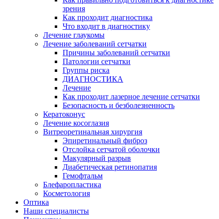
зрения
Как проходит диагностика
Что входит в диагностику
Лечение глаукомы
Лечение заболеваний сетчатки
Причины заболеваний сетчатки
Патологии сетчатки
Группы риска
ДИАГНОСТИКА
Лечение
Как проходит лазерное лечение сетчатки
Безопасность и безболезненность
Кератоконус
Лечение косоглазия
Витреоретинальная хирургия
Эпиретинальный фиброз
Отслойка сетчатой оболочки
Макулярный разрыв
Диабетическая ретинопатия
Гемофтальм
Блефаропластика
Косметология
Оптика
Наши специалисты