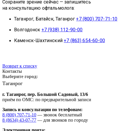
Сохраните зрение сейчас — запишитесь
на консультацию офтальмолога:
Таганрог, Батайск, Таганрог
+7 (800) 707-71-10
Волгодонск
+7 (938) 112-90-00
саться
Каменск-Шахтинский
+7 (863) 654-60-00
на
ностику
ения
Возврат к списку
Контакты
Выберите город:
Таганрог
г. Таганрог,
пер. Большой Садовый, 13/6
приём по ОМС: по предварительной записи
Запись и консультации по телефонам:
8 (800) 707-71-10
— звонок бесплатный
8 (8634) 43-07-77
— для звонков по городу
Электронная почта: