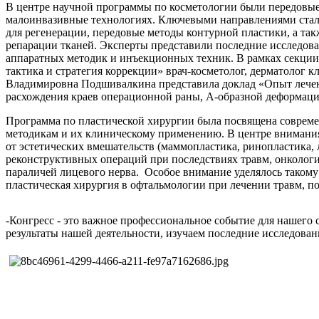
В центре научной программы по косметологии были передовы
малоинвазивные технологиях. Ключевыми направлениями стал
для регенерации, передовые методы контурной пластики, а та
репарации тканей. Эксперты представили последние исследов
аппаратных методик и инъекционных техник. В рамках секци
тактика и стратегия коррекции» врач-косметолог, дерматолог 
Владимировна Подшивалкина представила доклад «Опыт лечен
расхождения краев операционной раны, А-образной деформаци
Программа по пластической хирургии была посвящена соврем
методикам и их клиническому применению. В центре внимани
от эстетических вмешательств (маммопластика, ринопластика,
реконструктивных операций при последствиях травм, онколог
параличей лицевого нерва. Особое внимание уделялось таком
пластическая хирургия в офтальмологии при лечении травм, п
-Конгресс - это важное профессиональное событие для нашего 
результаты нашей деятельности, изучаем последние исследова
саться
на
ностику
ения