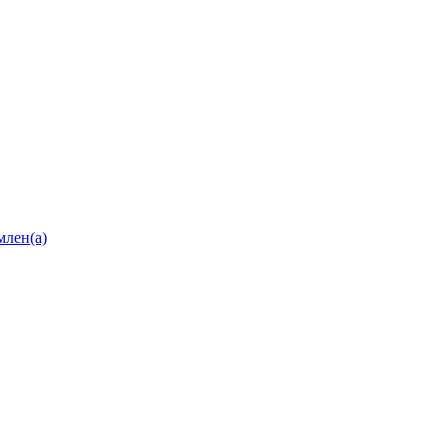
млен(а)