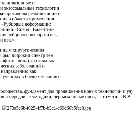
е неинвазивные и
и экзосомальные технологии
кже протоколы реабилитации и
ания в области применения
и «Рубцовые деформации:
клиники «Сокол» Валентина
ия рубцового выворота век,
и век.»
енным хирургическим
я был широкий спектр тем –
 лифтинг лица) до сложных
ических заболеваний и
у направлению как
олученных в боевых условиях.
сообщества, фундамент для продвижения новых технологий и улу
ния и передовые методики, черпаем новые идеи, — отметила В.В