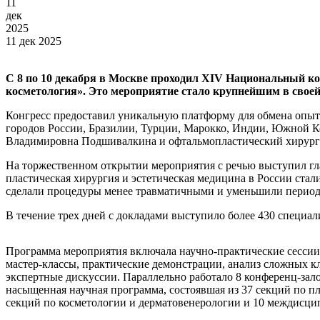
11
дек
2025
11 дек 2025
С 8 по 10 декабря в Москве проходил XIV Национальный к
косметология». Это мероприятие стало крупнейшим в своей 
Конгресс предоставил уникальную платформу для обмена опыт
городов России, Бразилии, Турции, Марокко, Индии, Южной К
Владимировна Подшивалкина и офтальмопластический хирург 
На торжественном открытии мероприятия с речью выступил гл
пластическая хирургия и эстетическая медицина в России ста
сделали процедуры менее травматичными и уменьшили период
В течение трех дней с докладами выступило более 430 специа
Программа мероприятия включала научно-практические сессии,
мастер-классы, практические демонстрации, анализ сложных к
экспертные дискуссии. Параллельно работало 8 конференц-зало
насыщенная научная программа, состоявшая из 37 секций по пл
секций по косметологии и дерматовенерологии и 10 междисци