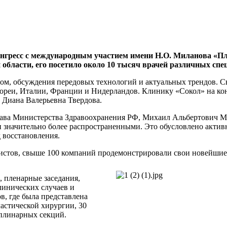
онгресс с международным участием имени Н.О. Миланова «Пл
области, его посетило около 10 тысяч врачей различных спе
ом, обсуждения передовых технологий и актуальных трендов. 
ореи, Италии, Франции и Нидерландов. Клинику «Сокол» на кон
Диана Валерьевна Твердова.
ава Министерства Здравоохранения РФ, Михаил Альбертович Мур
ли значительно более распространенными. Это обусловлено акти
 восстановления.
листов, свыше 100 компаний продемонстрировали свои новейшие
 пленарные заседания,
линических случаев и
в, где была представлена
астической хирургии, 30
плинарных секций.