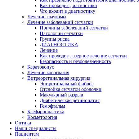
Как проходит диагностика
Что входит в диагностику
Лечение глаукомы
Лечение заболеваний сетчатки
Причины заболеваний сетчатки
Патологии сетчатки
Группы риска
ДИАГНОСТИКА
Лечение
Как проходит лазерное лечение сетчатки
Безопасность и безболезненность
Кератоконус
Лечение косоглазия
Витреоретинальная хирургия
Эпиретинальный фиброз
Отслойка сетчатой оболочки
Макулярный разрыв
Диабетическая ретинопатия
Гемофтальм
Блефаропластика
Косметология
Оптика
Наши специалисты
Пациентам