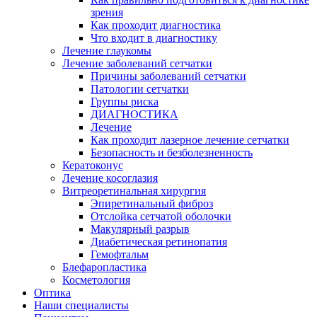
зрения
Как проходит диагностика
Что входит в диагностику
Лечение глаукомы
Лечение заболеваний сетчатки
Причины заболеваний сетчатки
Патологии сетчатки
Группы риска
ДИАГНОСТИКА
Лечение
Как проходит лазерное лечение сетчатки
Безопасность и безболезненность
Кератоконус
Лечение косоглазия
Витреоретинальная хирургия
Эпиретинальный фиброз
Отслойка сетчатой оболочки
Макулярный разрыв
Диабетическая ретинопатия
Гемофтальм
Блефаропластика
Косметология
Оптика
Наши специалисты