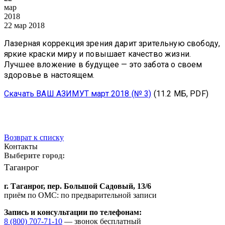
мар
2018
22 мар 2018
Лазерная коррекция зрения дарит зрительную свободу,
яркие краски миру и повышает качество жизни.
Лучшее вложение в будущее — это забота о своем
здоровье в настоящем.
саться
Скачать ВАШ АЗИМУТ март 2018 (№ 3)
(11.2 МБ, PDF)
на
ностику
ения
Возврат к списку
Контакты
Выберите город:
Таганрог
г. Таганрог,
пер. Большой Садовый, 13/6
приём по ОМС: по предварительной записи
Запись и консультации по телефонам:
8 (800) 707-71-10
— звонок бесплатный